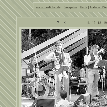
www.baedicker.de
|
Vorspeise
|
Karte
|
Galerie: Die
...
16
17
18
19