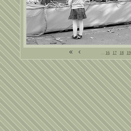
...
16
17
18
19