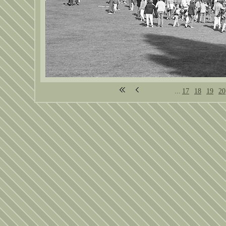
...
17
18
19
20