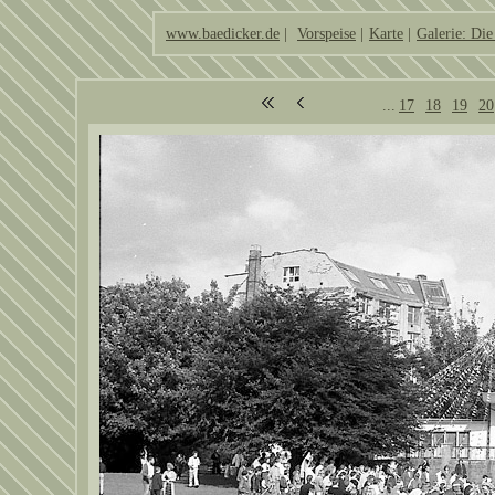
www.baedicker.de
|
Vorspeise
|
Karte
|
Galerie: Die
...
17
18
19
20