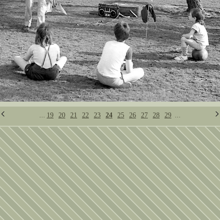
...
19
20
21
22
23
24
25
26
27
28
29
...