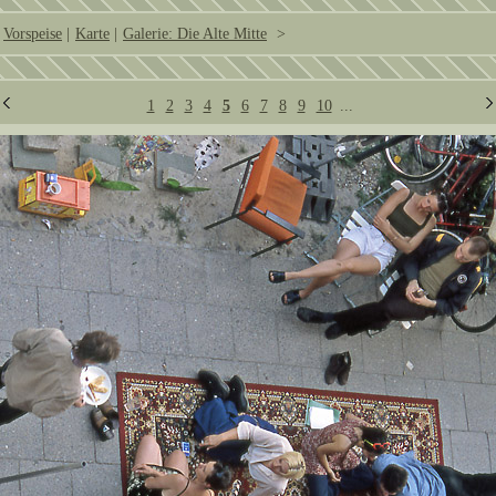
Vorspeise
|
Karte
|
Galerie: Die Alte Mitte
>
1
2
3
4
5
6
7
8
9
10
...