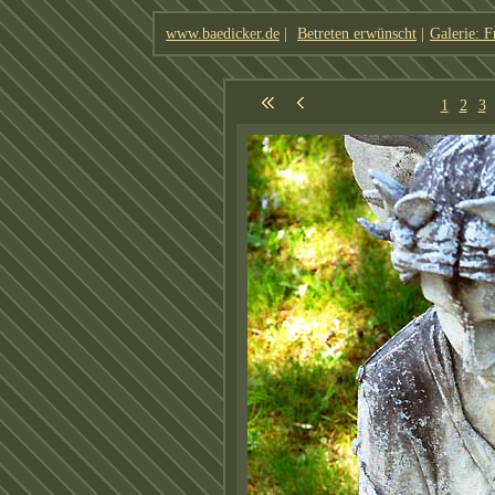
www.baedicker.de
|
Betreten erwünscht
|
Galerie: F
1
2
3