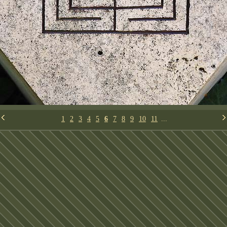
1
2
3
4
5
6
7
8
9
10
11
...