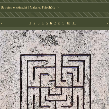
Betreten erwünscht
|
Galerie: Friedhöfe
>
1
2
3
4
5
6
7
8
9
10
11
...