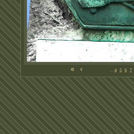
...
4
5
6
7