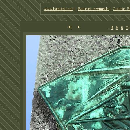
www.baedicker.de
|
Betreten erwünscht
|
Galerie: F
...
4
5
6
7