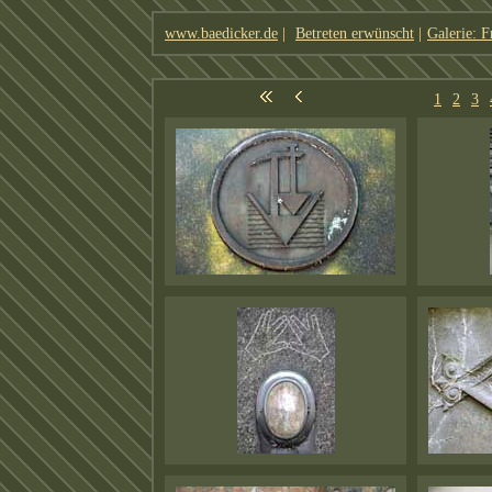
www.baedicker.de
|
Betreten erwünscht
|
Galerie: F
1
2
3