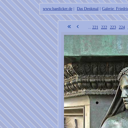
www.baedicker.de
|
Das Denkmal
|
Galerie: Friedri
...
221
222
223
224