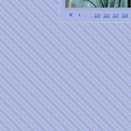
...
221
222
223
224