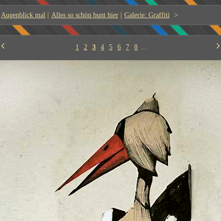
Augenblick mal
|
Alles so schön bunt hier
|
Galerie: Graffiti
>
1
2
3
4
5
6
7
8
...