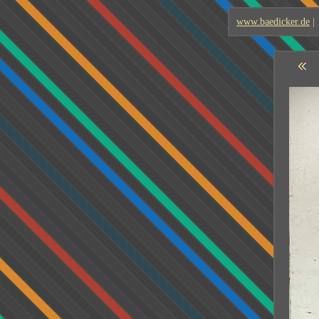
www.baedicker.de
|