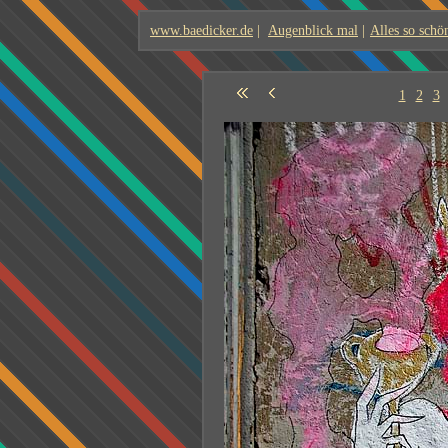
www.baedicker.de
|
Augenblick mal
|
Alles so schö
1
2
3