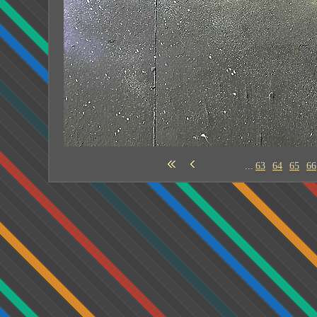
...
63
64
65
66