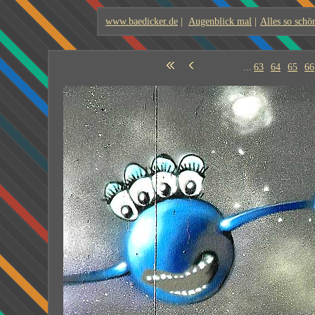
www.baedicker.de
|
Augenblick mal
|
Alles so schö
...
63
64
65
66