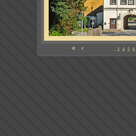
...
3
4
5
6