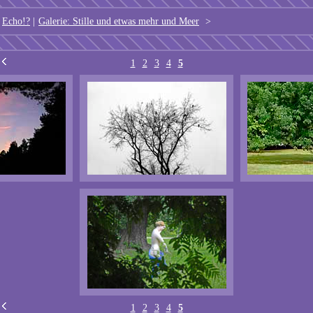
Echo!?
|
Galerie: Stille und etwas mehr und Meer
>
1
2
3
4
5
1
2
3
4
5