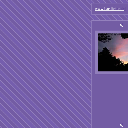
www.baedicker.de
|