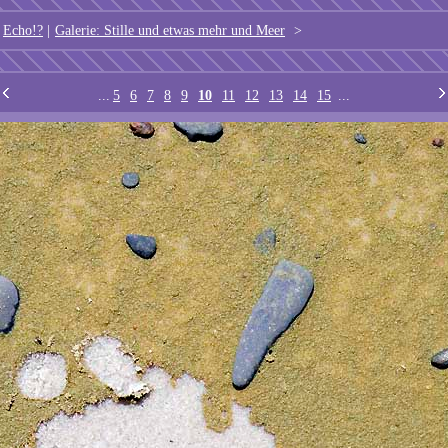
Echo!?
|
Galerie: Stille und etwas mehr und Meer
>
...
5
6
7
8
9
10
11
12
13
14
15
...