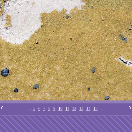
...
5
6
7
8
9
10
11
12
13
14
15
...