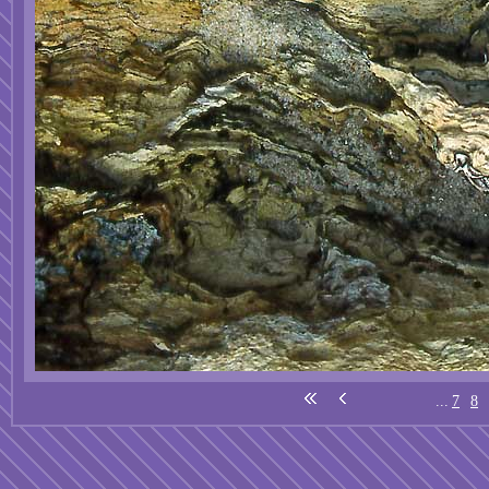
...
7
8