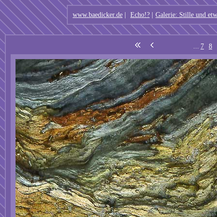
www.baedicker.de
|
Echo!?
|
Galerie: Stille und e
...
7
8