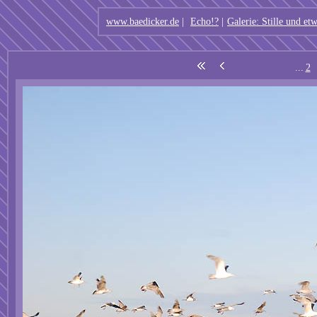
www.baedicker.de
|
Echo!?
|
Galerie: Stille und e
...
2